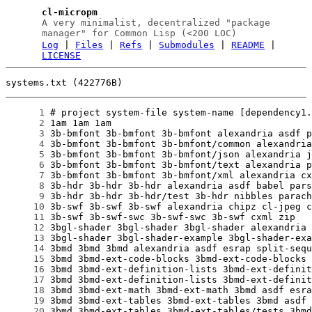
cl-micropm
A very minimalist, decentralized "package
manager" for Common Lisp (<200 LOC)
Log
|
Files
|
Refs
|
Submodules
|
README
|
LICENSE
systems.txt (422776B)
      1
      2
      3
      4
      5
      6
      7
      8
      9
     10
     11
     12
     13
     14
     15
     16
     17
     18
     19
     20